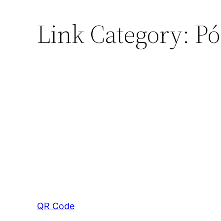
Link Category:
Pó
QR Code