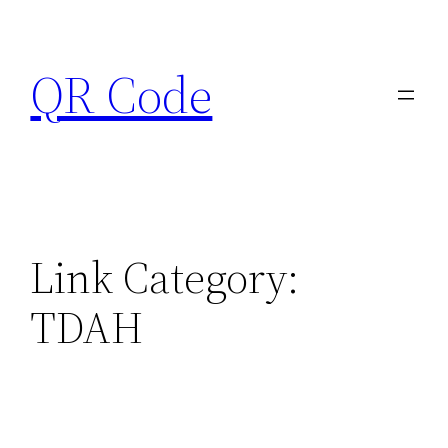
Pular
para
QR Code
o
conteúdo
Link Category:
TDAH